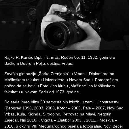
Rajko R. Karišić Dipl. inž. maš. Rođen 05. 11. 1952. godine u
Bačkom Dobrom Polju, opština Vrbas.
Završio gimnaziju „Žarko Zrenjanin“ u Vrbasu. Diplomirao na
Mašinskom fakultetu Univerziteta u Novom Sadu. Fotografijom
počeo da se bavi u Foto kino klubu „Mašinac“ na Mašinskom
fakultetu u Novom Sadu od 1973. godine.
Do sada imao blizu 50 samostalnih izložbi u zemlji i inostranstvu
(Beograd 1998, 2003, 2008, Kotor – 2005, Pale – 2007, Novi Sad,
Vrbas, Kula, Kikinda, Sirogojno, Petrovac na Mlavi, Negotin,
Zaječar, Niš 2010. , Čigota – Zlatibor 2003. , 2011. , Moskva –
2010. u okviru VIII Međunarodnog bijenala fotografije, Novi Bečej