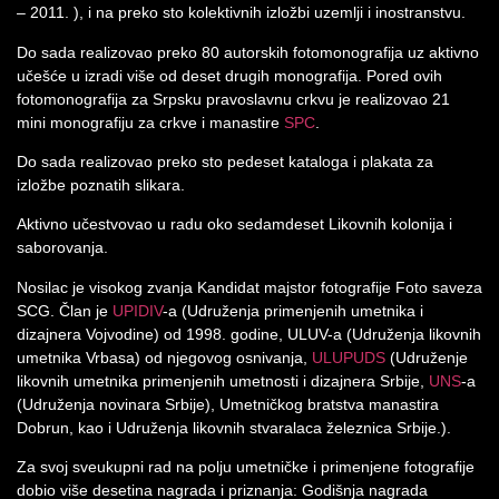
– 2011. ), i na preko sto kolektivnih izložbi uzemlji i inostranstvu.
Do sada realizovao preko 80 autorskih fotomonografija uz aktivno
učešće u izradi više od deset drugih monografija. Pored ovih
fotomonografija za Srpsku pravoslavnu crkvu je realizovao 21
mini monografiju za crkve i manastire
SPC
.
Do sada realizovao preko sto pedeset kataloga i plakata za
izložbe poznatih slikara.
Aktivno učestvovao u radu oko sedamdeset Likovnih kolonija i
saborovanja.
Nosilac je visokog zvanja Kandidat majstor fotografije Foto saveza
SCG. Član je
UPIDIV
-a (Udruženja primenjenih umetnika i
dizajnera Vojvodine) od 1998. godine, ULUV-a (Udruženja likovnih
umetnika Vrbasa) od njegovog osnivanja,
ULUPUDS
(Udruženje
likovnih umetnika primenjenih umetnosti i dizajnera Srbije,
UNS
-a
(Udruženja novinara Srbije), Umetničkog bratstva manastira
Dobrun, kao i Udruženja likovnih stvaralaca železnica Srbije.).
Za svoj sveukupni rad na polju umetničke i primenjene fotografije
dobio više desetina nagrada i priznanja: Godišnja nagrada